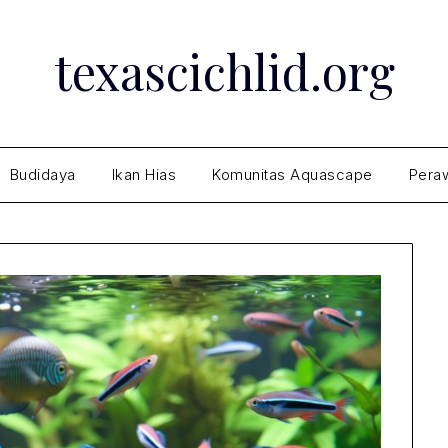
texascichlid.org
Budidaya
Ikan Hias
Komunitas Aquascape
Peraw