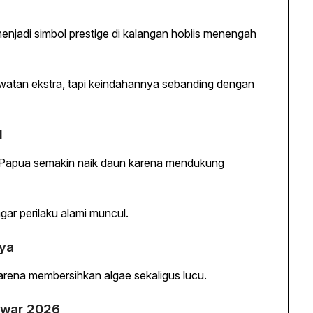
enjadi simbol prestige di kalangan hobiis menengah
watan ekstra, tapi keindahannya sebanding dengan
l
k Papua semakin naik daun karena mendukung
ar perilaku alami muncul.
nya
arena membersihkan algae sekaligus lucu.
Tawar 2026