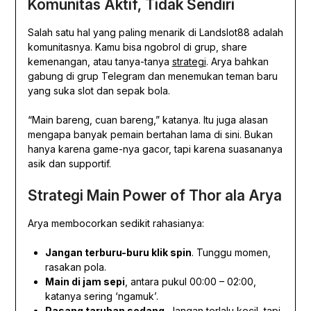
Komunitas Aktif, Tidak Sendiri
Salah satu hal yang paling menarik di Landslot88 adalah
komunitasnya. Kamu bisa ngobrol di grup, share
kemenangan, atau tanya-tanya
strategi
. Arya bahkan
gabung di grup Telegram dan menemukan teman baru
yang suka slot dan sepak bola.
“Main bareng, cuan bareng,” katanya. Itu juga alasan
mengapa banyak pemain bertahan lama di sini. Bukan
hanya karena game-nya gacor, tapi karena suasananya
asik dan supportif.
Strategi Main Power of Thor ala Arya
Arya membocorkan sedikit rahasianya:
Jangan terburu-buru klik spin
. Tunggu momen,
rasakan pola.
Main di jam sepi
, antara pukul 00:00 – 02:00,
katanya sering ‘ngamuk’.
Pasang taruhan sedang
. Jangan terlalu kecil, tapi