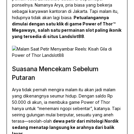
ponselnya. Namanya Arya, pria biasa yang bekerja
sebagai karyawan kantoran di Jakarta. Tapi malam itu,
hidupnya tidak akan lagi biasa.
Petualangannya
dimulai dengan satu klik di game Power of Thor™
Megaways, salah satu permainan slot paling ikonik
yang tersedia di situs Landslot88
.
Suasana Mencekam Sebelum
Putaran
Arya tidak pernah mengira malam itu akan jadi malam
yang dikenangnya seumur hidup. Dengan saldo Rp
50.000 di akun, ia membuka game Power of Thor
hanya untuk “menemani ngopi sebentar”, katanya. Tapi
seiring gulungan mulai berputar, sesuatu yang aneh
terasa—seolah-olah
dewa petir dari mitologi Nordik
sedang menatap langsung ke arahnya dari balik
layar
.