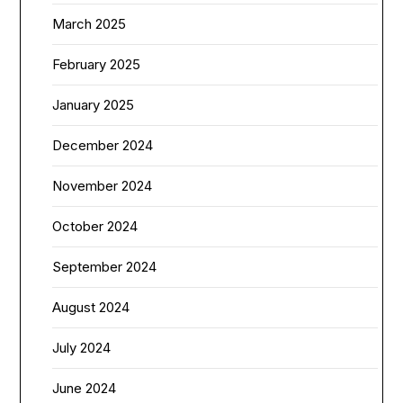
March 2025
February 2025
January 2025
December 2024
November 2024
October 2024
September 2024
August 2024
July 2024
June 2024