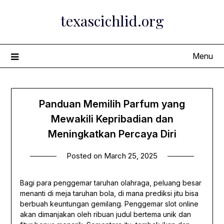
Skip
texascichlid.org
to
content
Menu
Panduan Memilih Parfum yang
Mewakili Kepribadian dan
Meningkatkan Percaya Diri
Posted on
March 25, 2025
Bagi para penggemar taruhan olahraga, peluang besar
menanti di meja taruhan bola, di mana prediksi jitu bisa
berbuah keuntungan gemilang. Penggemar slot online
akan dimanjakan oleh ribuan judul bertema unik dan