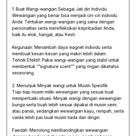
1. Buat Wangi-wangian Sebagai Jati diri Individu
Wewangian yang benar bisa menjadi ciri-ciri individu
Anda. Tentukan wangi-wangian yang sama dengan
personalitas serta merefleksikan kepribadian Anda,
baik itu elok, hangat, atau fresh.
Kegunaan: Menambah daya magnet individu serta
membuat kesan-kesan yang makin lebih dalam.
Tehnik Efektif: Pakai wangi-wangian yang stabil untuk
membentuk “”signature scent”” yang ringan diketahui
seseorang.
2. Menunjuk Minyak wangi untuk Musim Spesifik
Tiap-tiap musim miliki wewangian yang sesuai buat
memperbaiki situasi. Minyak wangi dengan wewangian
bunga serta buah lebih sesuai dipakai di musim semi
atau panas, sedangkan wewangian kayu, rempah, serta
vanila lebih pas buat musim tiada dan dingin.
Faedah: Menolong membandingkan wewangian