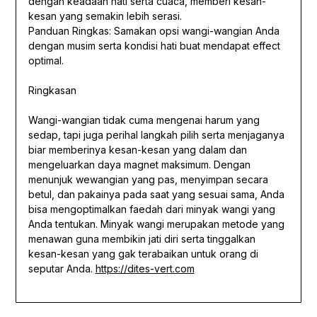
dengan keadaan hati serta cuaca, memberi kesan-
kesan yang semakin lebih serasi.
Panduan Ringkas: Samakan opsi wangi-wangian Anda
dengan musim serta kondisi hati buat mendapat effect
optimal.
Ringkasan
Wangi-wangian tidak cuma mengenai harum yang
sedap, tapi juga perihal langkah pilih serta menjaganya
biar memberinya kesan-kesan yang dalam dan
mengeluarkan daya magnet maksimum. Dengan
menunjuk wewangian yang pas, menyimpan secara
betul, dan pakainya pada saat yang sesuai sama, Anda
bisa mengoptimalkan faedah dari minyak wangi yang
Anda tentukan. Minyak wangi merupakan metode yang
menawan guna membikin jati diri serta tinggalkan
kesan-kesan yang gak terabaikan untuk orang di
seputar Anda.
https://dites-vert.com