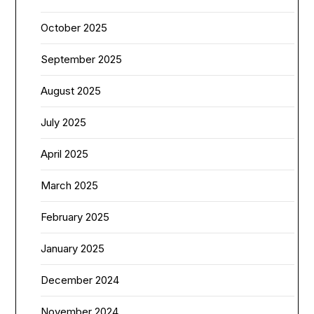
October 2025
September 2025
August 2025
July 2025
April 2025
March 2025
February 2025
January 2025
December 2024
November 2024