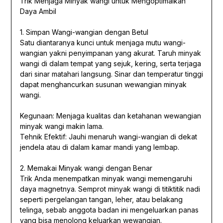
Trik Menjaga Minyak wangi untuk Mengoptimalkan
Daya Ambil
1. Simpan Wangi-wangian dengan Betul
Satu diantaranya kunci untuk menjaga mutu wangi-
wangian yakni penyimpanan yang akurat. Taruh minyak
wangi di dalam tempat yang sejuk, kering, serta terjaga
dari sinar matahari langsung. Sinar dan temperatur tinggi
dapat menghancurkan susunan wewangian minyak
wangi.
Kegunaan: Menjaga kualitas dan ketahanan wewangian
minyak wangi makin lama.
Tehnik Efektif: Jauhi menaruh wangi-wangian di dekat
jendela atau di dalam kamar mandi yang lembap.
2. Memakai Minyak wangi dengan Benar
Trik Anda menempatkan minyak wangi memengaruhi
daya magnetnya. Semprot minyak wangi di titiktitik nadi
seperti pergelangan tangan, leher, atau belakang
telinga, sebab anggota badan ini mengeluarkan panas
yang bisa menolong keluarkan wewangian.