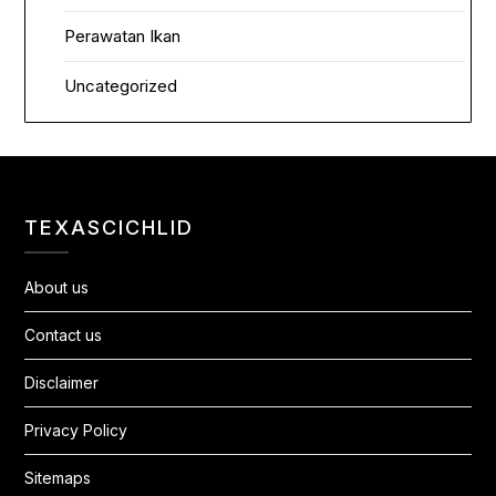
Perawatan Ikan
Uncategorized
TEXASCICHLID
About us
Contact us
Disclaimer
Privacy Policy
Sitemaps