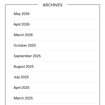
ARCHIVES
May 2026
April 2026
March 2026
October 2025
September 2025
August 2025
July 2025
April 2025
March 2025