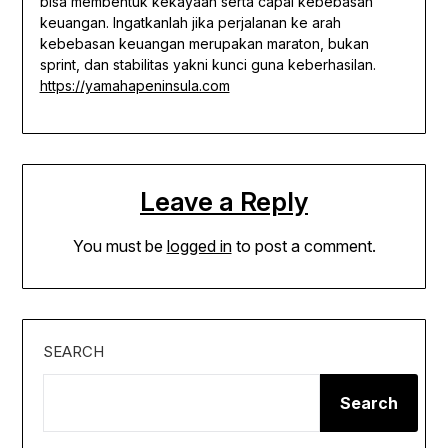
bisa membentuk kekayaan serta capai kebebasan
keuangan. Ingatkanlah jika perjalanan ke arah
kebebasan keuangan merupakan maraton, bukan
sprint, dan stabilitas yakni kunci guna keberhasilan.
https://yamahapeninsula.com
Leave a Reply
You must be
logged in
to post a comment.
SEARCH
Search