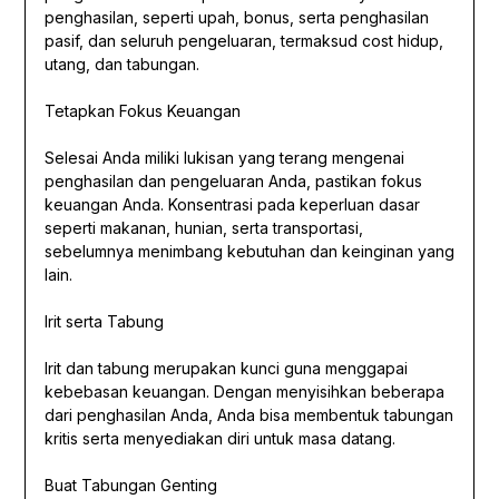
penghasilan, seperti upah, bonus, serta penghasilan
pasif, dan seluruh pengeluaran, termaksud cost hidup,
utang, dan tabungan.
Tetapkan Fokus Keuangan
Selesai Anda miliki lukisan yang terang mengenai
penghasilan dan pengeluaran Anda, pastikan fokus
keuangan Anda. Konsentrasi pada keperluan dasar
seperti makanan, hunian, serta transportasi,
sebelumnya menimbang kebutuhan dan keinginan yang
lain.
Irit serta Tabung
Irit dan tabung merupakan kunci guna menggapai
kebebasan keuangan. Dengan menyisihkan beberapa
dari penghasilan Anda, Anda bisa membentuk tabungan
kritis serta menyediakan diri untuk masa datang.
Buat Tabungan Genting