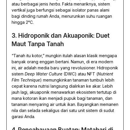
atau berbagai jenis
herbs
. Fakta menariknya, sistem
vertikal juga berfungsi sebagai isolator panas alami
bagi dinding rumah Anda, menurunkan suhu ruangan
hingga 2°C.
3. Hidroponik dan Akuaponik: Duet
Maut Tanpa Tanah
“Tanah itu kotor,” mungkin itulah alasan klasik mengapa
banyak orang enggan bertani. Namun, di era modern
ini, air adalah media baru yang revolusioner. Hidroponik
sistem
Deep Water Culture
(DWC) atau NFT (
Nutrient
Film Technique
) memungkinkan tanaman tumbuh lebih
cepat karena nutrisi langsung dialirkan ke akar. Lebih
jauh lagi, akuaponik menawarkan ekosistem tertutup di
mana kotoran ikan menjadi pupuk bagi tanaman, dan
tanaman menyaring air untuk ikan. Bayangkan memanen
nila dan selada sekaligus dari satu unit sistem di sudut
garasi Anda.
4. Pencahayaan Buatan: Matahari di