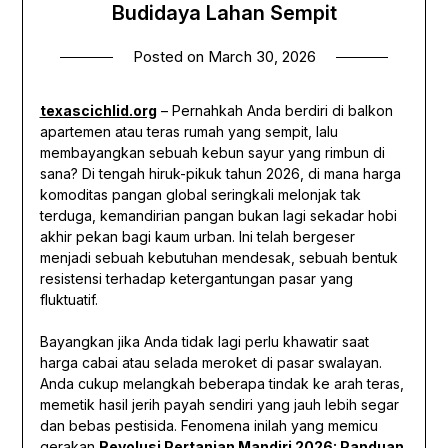
Budidaya Lahan Sempit
Posted on
March 30, 2026
texascichlid.org
– Pernahkah Anda berdiri di balkon
apartemen atau teras rumah yang sempit, lalu
membayangkan sebuah kebun sayur yang rimbun di
sana? Di tengah hiruk-pikuk tahun 2026, di mana harga
komoditas pangan global seringkali melonjak tak
terduga, kemandirian pangan bukan lagi sekadar hobi
akhir pekan bagi kaum urban. Ini telah bergeser
menjadi sebuah kebutuhan mendesak, sebuah bentuk
resistensi terhadap ketergantungan pasar yang
fluktuatif.
Bayangkan jika Anda tidak lagi perlu khawatir saat
harga cabai atau selada meroket di pasar swalayan.
Anda cukup melangkah beberapa tindak ke arah teras,
memetik hasil jerih payah sendiri yang jauh lebih segar
dan bebas pestisida. Fenomena inilah yang memicu
gerakan
Revolusi Pertanian Mandiri 2026: Panduan