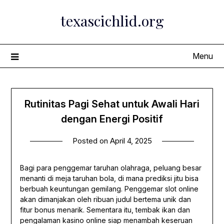
Skip
texascichlid.org
to
content
Menu
Rutinitas Pagi Sehat untuk Awali Hari
dengan Energi Positif
Posted on
April 4, 2025
Bagi para penggemar taruhan olahraga, peluang besar
menanti di meja taruhan bola, di mana prediksi jitu bisa
berbuah keuntungan gemilang. Penggemar slot online
akan dimanjakan oleh ribuan judul bertema unik dan
fitur bonus menarik. Sementara itu, tembak ikan dan
pengalaman kasino online siap menambah keseruan