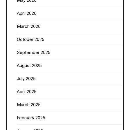
May 2026
April 2026
March 2026
October 2025
September 2025
August 2025
July 2025
April 2025
March 2025
February 2025