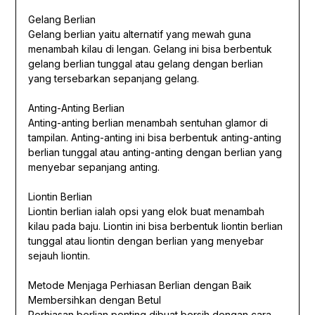
Gelang Berlian
Gelang berlian yaitu alternatif yang mewah guna
menambah kilau di lengan. Gelang ini bisa berbentuk
gelang berlian tunggal atau gelang dengan berlian
yang tersebarkan sepanjang gelang.
Anting-Anting Berlian
Anting-anting berlian menambah sentuhan glamor di
tampilan. Anting-anting ini bisa berbentuk anting-anting
berlian tunggal atau anting-anting dengan berlian yang
menyebar sepanjang anting.
Liontin Berlian
Liontin berlian ialah opsi yang elok buat menambah
kilau pada baju. Liontin ini bisa berbentuk liontin berlian
tunggal atau liontin dengan berlian yang menyebar
sejauh liontin.
Metode Menjaga Perhiasan Berlian dengan Baik
Membersihkan dengan Betul
Perhiasan berlian penting dibuat bersih dengan cara