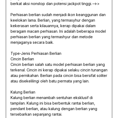
berkat aksi nonstop dan potensi jackpot tinggi.–>>
Perhiasan berlian sudah menjadi ikon keanggunan dan
keelokan lama. Berlian, yang termasyhur dengan
kekerasan serta kilauannya, kerap dipakai dalam
beragam macam perhiasan. Ini adalah beberapa model
perhiasan berlian yang termashyur dan metode
menjaganya secara baik.
Type-Jenis Perhiasan Berlian
Cincin Berlian
Cincin berlian salah satu model perhiasan berlian yang
terkenal. Cincin ini kerap dipakai selaku cincin tunangan
atau pernikahan. Berlian pada cincin bisa bersifat soliter
atau disekelilingi oleh batu permata yang lain.
Kalung Berlian
Kalung berlian menambah sentuhan eksklusif di
tampilan. Kalung ini bisa berbentuk rantai berlian,
pendant berlian, atau kalung dengan berlian yang
tersebarkan sepanjang rantai.