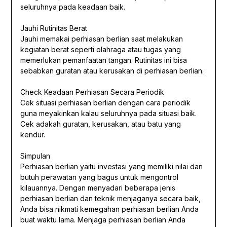
seluruhnya pada keadaan baik.
Jauhi Rutinitas Berat
Jauhi memakai perhiasan berlian saat melakukan
kegiatan berat seperti olahraga atau tugas yang
memerlukan pemanfaatan tangan. Rutinitas ini bisa
sebabkan guratan atau kerusakan di perhiasan berlian.
Check Keadaan Perhiasan Secara Periodik
Cek situasi perhiasan berlian dengan cara periodik
guna meyakinkan kalau seluruhnya pada situasi baik.
Cek adakah guratan, kerusakan, atau batu yang
kendur.
Simpulan
Perhiasan berlian yaitu investasi yang memiliki nilai dan
butuh perawatan yang bagus untuk mengontrol
kilauannya. Dengan menyadari beberapa jenis
perhiasan berlian dan teknik menjaganya secara baik,
Anda bisa nikmati kemegahan perhiasan berlian Anda
buat waktu lama. Menjaga perhiasan berlian Anda