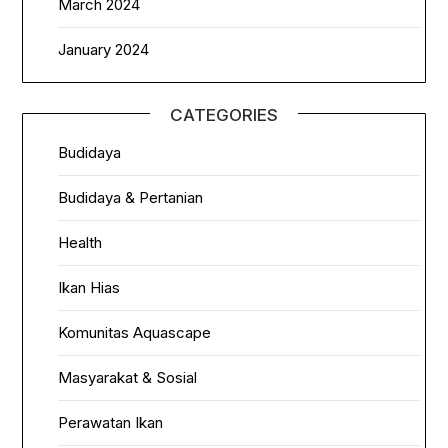
March 2024
January 2024
CATEGORIES
Budidaya
Budidaya & Pertanian
Health
Ikan Hias
Komunitas Aquascape
Masyarakat & Sosial
Perawatan Ikan