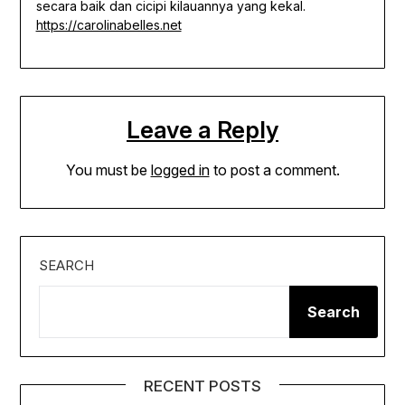
secara baik dan cicipi kilauannya yang kekal.
https://carolinabelles.net
Leave a Reply
You must be
logged in
to post a comment.
SEARCH
Search
RECENT POSTS