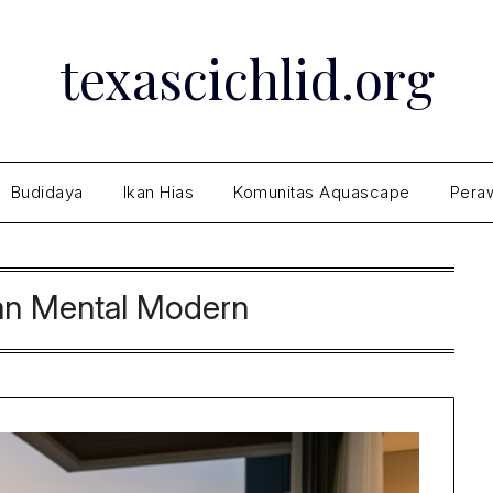
texascichlid.org
Budidaya
Ikan Hias
Komunitas Aquascape
Peraw
an Mental Modern