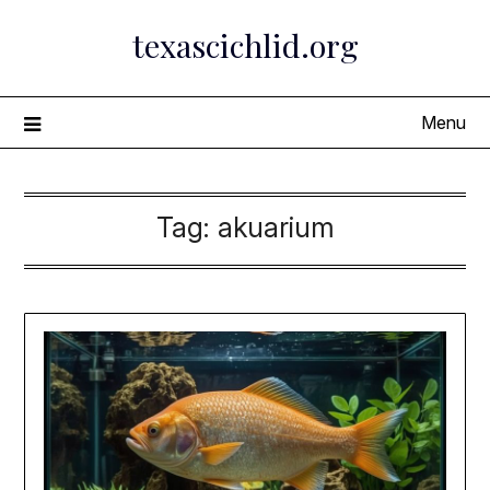
Skip
texascichlid.org
to
content
Menu
Tag:
akuarium