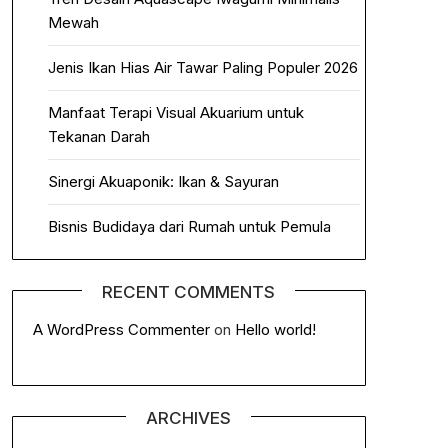
Mewah
Jenis Ikan Hias Air Tawar Paling Populer 2026
Manfaat Terapi Visual Akuarium untuk
Tekanan Darah
Sinergi Akuaponik: Ikan & Sayuran
Bisnis Budidaya dari Rumah untuk Pemula
RECENT COMMENTS
A WordPress Commenter
on
Hello world!
ARCHIVES