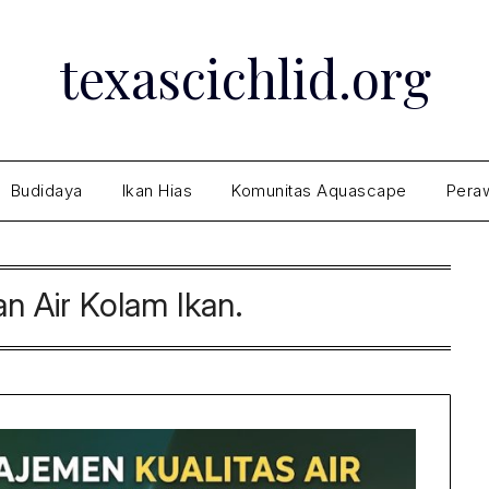
texascichlid.org
Budidaya
Ikan Hias
Komunitas Aquascape
Peraw
n Air Kolam Ikan.