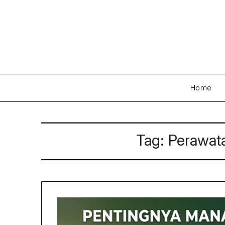
Skip
to
content
Home
Tag:
Perawata