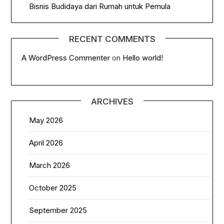
Bisnis Budidaya dari Rumah untuk Pemula
RECENT COMMENTS
A WordPress Commenter
on
Hello world!
ARCHIVES
May 2026
April 2026
March 2026
October 2025
September 2025