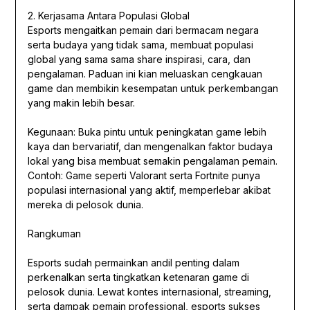
2. Kerjasama Antara Populasi Global
Esports mengaitkan pemain dari bermacam negara
serta budaya yang tidak sama, membuat populasi
global yang sama sama share inspirasi, cara, dan
pengalaman. Paduan ini kian meluaskan cengkauan
game dan membikin kesempatan untuk perkembangan
yang makin lebih besar.
Kegunaan: Buka pintu untuk peningkatan game lebih
kaya dan bervariatif, dan mengenalkan faktor budaya
lokal yang bisa membuat semakin pengalaman pemain.
Contoh: Game seperti Valorant serta Fortnite punya
populasi internasional yang aktif, memperlebar akibat
mereka di pelosok dunia.
Rangkuman
Esports sudah permainkan andil penting dalam
perkenalkan serta tingkatkan ketenaran game di
pelosok dunia. Lewat kontes internasional, streaming,
serta dampak pemain professional, esports sukses