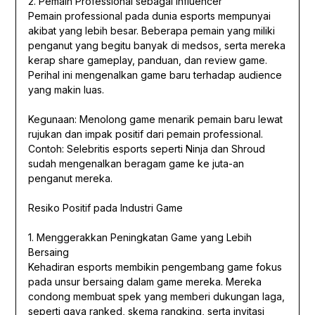
2. Pemain Professional sebagai Influencer
Pemain professional pada dunia esports mempunyai
akibat yang lebih besar. Beberapa pemain yang miliki
penganut yang begitu banyak di medsos, serta mereka
kerap share gameplay, panduan, dan review game.
Perihal ini mengenalkan game baru terhadap audience
yang makin luas.
Kegunaan: Menolong game menarik pemain baru lewat
rujukan dan impak positif dari pemain professional.
Contoh: Selebritis esports seperti Ninja dan Shroud
sudah mengenalkan beragam game ke juta-an
penganut mereka.
Resiko Positif pada Industri Game
1. Menggerakkan Peningkatan Game yang Lebih
Bersaing
Kehadiran esports membikin pengembang game fokus
pada unsur bersaing dalam game mereka. Mereka
condong membuat spek yang memberi dukungan laga,
seperti gaya ranked, skema rangking, serta invitasi