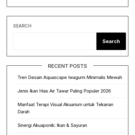
SEARCH
Search
RECENT POSTS
Tren Desain Aquascape Iwagumi Minimalis Mewah
Jenis Ikan Hias Air Tawar Paling Populer 2026
Manfaat Terapi Visual Akuarium untuk Tekanan
Darah
Sinergi Akuaponik: Ikan & Sayuran