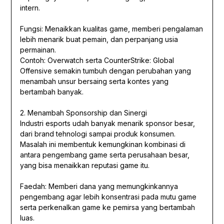
intern.
Fungsi: Menaikkan kualitas game, memberi pengalaman
lebih menarik buat pemain, dan perpanjang usia
permainan.
Contoh: Overwatch serta CounterStrike: Global
Offensive semakin tumbuh dengan perubahan yang
menambah unsur bersaing serta kontes yang
bertambah banyak.
2. Menambah Sponsorship dan Sinergi
Industri esports udah banyak menarik sponsor besar,
dari brand tehnologi sampai produk konsumen.
Masalah ini membentuk kemungkinan kombinasi di
antara pengembang game serta perusahaan besar,
yang bisa menaikkan reputasi game itu.
Faedah: Memberi dana yang memungkinkannya
pengembang agar lebih konsentrasi pada mutu game
serta perkenalkan game ke pemirsa yang bertambah
luas.