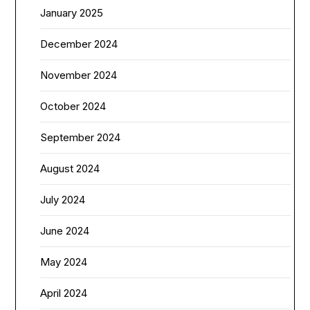
January 2025
December 2024
November 2024
October 2024
September 2024
August 2024
July 2024
June 2024
May 2024
April 2024