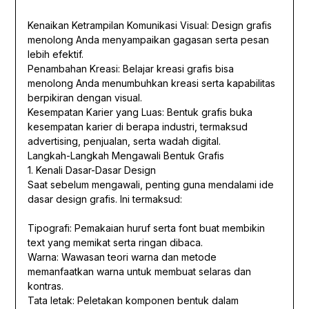
Kenaikan Ketrampilan Komunikasi Visual: Design grafis
menolong Anda menyampaikan gagasan serta pesan
lebih efektif.
Penambahan Kreasi: Belajar kreasi grafis bisa
menolong Anda menumbuhkan kreasi serta kapabilitas
berpikiran dengan visual.
Kesempatan Karier yang Luas: Bentuk grafis buka
kesempatan karier di berapa industri, termaksud
advertising, penjualan, serta wadah digital.
Langkah-Langkah Mengawali Bentuk Grafis
1. Kenali Dasar-Dasar Design
Saat sebelum mengawali, penting guna mendalami ide
dasar design grafis. Ini termaksud:
Tipografi: Pemakaian huruf serta font buat membikin
text yang memikat serta ringan dibaca.
Warna: Wawasan teori warna dan metode
memanfaatkan warna untuk membuat selaras dan
kontras.
Tata letak: Peletakan komponen bentuk dalam