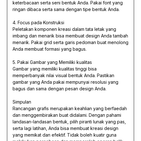
keterbacaan serta seni bentuk Anda. Pakai font yang
ringan dibaca serta sama dengan tipe bentuk Anda.
4. Focus pada Konstruksi
Peletakan komponen kreasi dalam tata letak yang
imbang dan menarik bisa membuat design Anda tambah
menarik. Pakai grid serta garis pedoman buat menolong
Anda membuat formasi yang bagus.
5. Pakai Gambar yang Memiliki kualitas
Gambar yang memiliki kualitas tinggi bisa
memperbanyak nilai visual bentuk Anda. Pastikan
gambar yang Anda pakai mempunyai resolusi yang
bagus dan sama dengan pesan design Anda.
Simpulan
Rancangan grafis merupakan keahlian yang berfaedah
dan menggembirakan buat didalami. Dengan pahami
landasan-landasan bentuk, pilih piranti lunak yang pas,
serta lagi latihan, Anda bisa membuat kreasi design
yang memikat dan efektif. Tidak boleh kuatir guna