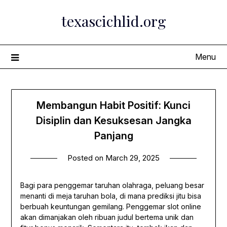
Skip
texascichlid.org
to
content
Menu
Membangun Habit Positif: Kunci
Disiplin dan Kesuksesan Jangka
Panjang
Posted on
March 29, 2025
Bagi para penggemar taruhan olahraga, peluang besar
menanti di meja taruhan bola, di mana prediksi jitu bisa
berbuah keuntungan gemilang. Penggemar slot online
akan dimanjakan oleh ribuan judul bertema unik dan