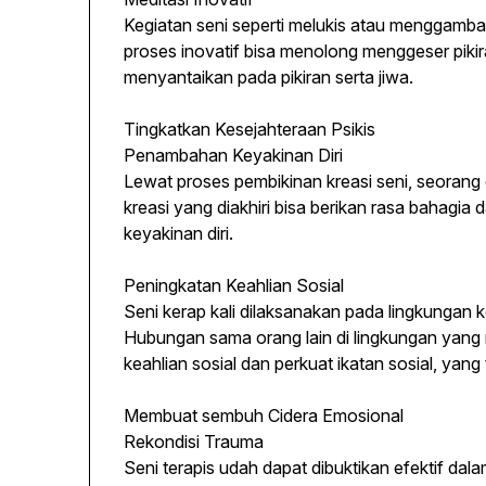
Kegiatan seni seperti melukis atau menggambar 
proses inovatif bisa menolong menggeser pikir
menyantaikan pada pikiran serta jiwa.
Tingkatkan Kesejahteraan Psikis
Penambahan Keyakinan Diri
Lewat proses pembikinan kreasi seni, seorang
kreasi yang diakhiri bisa berikan rasa bahagi
keyakinan diri.
Peningkatan Keahlian Sosial
Seni kerap kali dilaksanakan pada lingkungan k
Hubungan sama orang lain di lingkungan yan
keahlian sosial dan perkuat ikatan sosial, yang
Membuat sembuh Cidera Emosional
Rekondisi Trauma
Seni terapis udah dapat dibuktikan efektif d