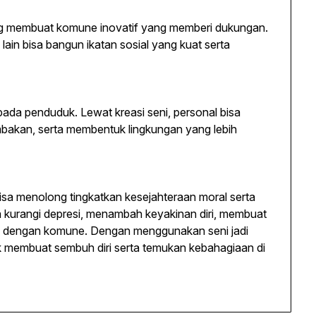
ong membuat komune inovatif yang memberi dukungan.
ain bisa bangun ikatan sosial yang kuat serta
ada penduduk. Lewat kreasi seni, personal bisa
akan, serta membentuk lingkungan yang lebih
bisa menolong tingkatkan kesejahteraan moral serta
sa kurangi depresi, menambah keyakinan diri, membuat
n dengan komune. Dengan menggunakan seni jadi
tuk membuat sembuh diri serta temukan kebahagiaan di