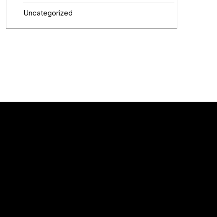
Uncategorized