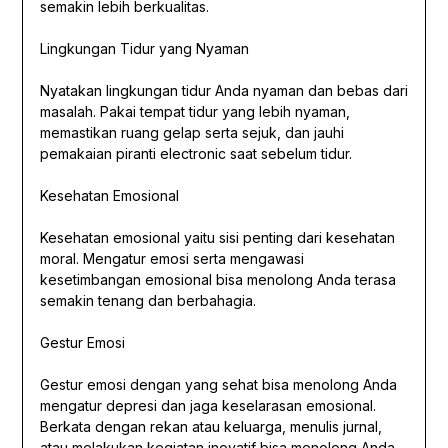
semakin lebih berkualitas.
Lingkungan Tidur yang Nyaman
Nyatakan lingkungan tidur Anda nyaman dan bebas dari
masalah. Pakai tempat tidur yang lebih nyaman,
memastikan ruang gelap serta sejuk, dan jauhi
pemakaian piranti electronic saat sebelum tidur.
Kesehatan Emosional
Kesehatan emosional yaitu sisi penting dari kesehatan
moral. Mengatur emosi serta mengawasi
kesetimbangan emosional bisa menolong Anda terasa
semakin tenang dan berbahagia.
Gestur Emosi
Gestur emosi dengan yang sehat bisa menolong Anda
mengatur depresi dan jaga keselarasan emosional.
Berkata dengan rekan atau keluarga, menulis jurnal,
atau melakukan kegiatan inovatif bisa menolong Anda