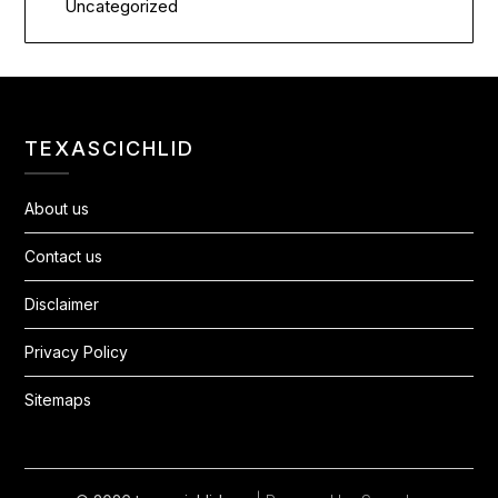
Uncategorized
TEXASCICHLID
About us
Contact us
Disclaimer
Privacy Policy
Sitemaps