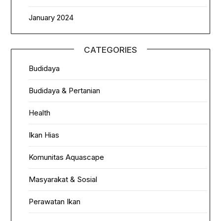
January 2024
CATEGORIES
Budidaya
Budidaya & Pertanian
Health
Ikan Hias
Komunitas Aquascape
Masyarakat & Sosial
Perawatan Ikan