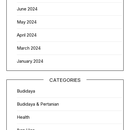
June 2024
May 2024
April 2024
March 2024
January 2024
CATEGORIES
Budidaya
Budidaya & Pertanian
Health