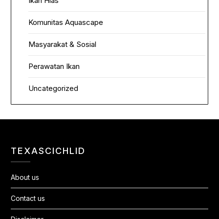
Ikan Hias
Komunitas Aquascape
Masyarakat & Sosial
Perawatan Ikan
Uncategorized
TEXASCICHLID
About us
Contact us