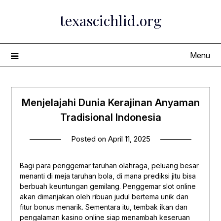
Skip
texascichlid.org
to
content
Menu
Menjelajahi Dunia Kerajinan Anyaman
Tradisional Indonesia
Posted on
April 11, 2025
Bagi para penggemar taruhan olahraga, peluang besar
menanti di meja taruhan bola, di mana prediksi jitu bisa
berbuah keuntungan gemilang. Penggemar slot online
akan dimanjakan oleh ribuan judul bertema unik dan
fitur bonus menarik. Sementara itu, tembak ikan dan
pengalaman kasino online siap menambah keseruan