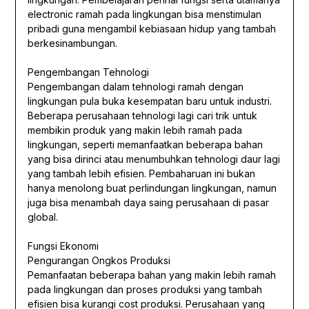
electronic ramah pada lingkungan bisa menstimulan
pribadi guna mengambil kebiasaan hidup yang tambah
berkesinambungan.
Pengembangan Tehnologi
Pengembangan dalam tehnologi ramah dengan
lingkungan pula buka kesempatan baru untuk industri.
Beberapa perusahaan tehnologi lagi cari trik untuk
membikin produk yang makin lebih ramah pada
lingkungan, seperti memanfaatkan beberapa bahan
yang bisa dirinci atau menumbuhkan tehnologi daur lagi
yang tambah lebih efisien. Pembaharuan ini bukan
hanya menolong buat perlindungan lingkungan, namun
juga bisa menambah daya saing perusahaan di pasar
global.
Fungsi Ekonomi
Pengurangan Ongkos Produksi
Pemanfaatan beberapa bahan yang makin lebih ramah
pada lingkungan dan proses produksi yang tambah
efisien bisa kurangi cost produksi. Perusahaan yang