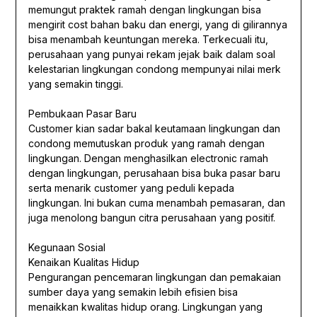
memungut praktek ramah dengan lingkungan bisa
mengirit cost bahan baku dan energi, yang di gilirannya
bisa menambah keuntungan mereka. Terkecuali itu,
perusahaan yang punyai rekam jejak baik dalam soal
kelestarian lingkungan condong mempunyai nilai merk
yang semakin tinggi.
Pembukaan Pasar Baru
Customer kian sadar bakal keutamaan lingkungan dan
condong memutuskan produk yang ramah dengan
lingkungan. Dengan menghasilkan electronic ramah
dengan lingkungan, perusahaan bisa buka pasar baru
serta menarik customer yang peduli kepada
lingkungan. Ini bukan cuma menambah pemasaran, dan
juga menolong bangun citra perusahaan yang positif.
Kegunaan Sosial
Kenaikan Kualitas Hidup
Pengurangan pencemaran lingkungan dan pemakaian
sumber daya yang semakin lebih efisien bisa
menaikkan kwalitas hidup orang. Lingkungan yang