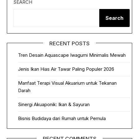
SEARCH
Search
RECENT POSTS
Tren Desain Aquascape Iwagumi Minimalis Mewah
Jenis Ikan Hias Air Tawar Paling Populer 2026
Manfaat Terapi Visual Akuarium untuk Tekanan
Darah
Sinergi Akuaponik: Ikan & Sayuran
Bisnis Budidaya dari Rumah untuk Pemula
RECENT COMMENTS