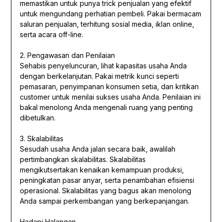
memastikan untuk punya trick penjualan yang efektif
untuk mengundang perhatian pembeli. Pakai bermacam
saluran penjualan, terhitung sosial media, iklan online,
serta acara off-line.
2. Pengawasan dan Penilaian
Sehabis penyeluncuran, lihat kapasitas usaha Anda
dengan berkelanjutan. Pakai metrik kunci seperti
pemasaran, penyimpanan konsumen setia, dan kritikan
customer untuk menilai sukses usaha Anda. Penilaian ini
bakal menolong Anda mengenali ruang yang penting
dibetulkan.
3. Skalabilitas
Sesudah usaha Anda jalan secara baik, awalilah
pertimbangkan skalabilitas. Skalabilitas
mengikutsertakan kenaikan kemampuan produksi,
peningkatan pasar anyar, serta penambahan efisiensi
operasional. Skalabilitas yang bagus akan menolong
Anda sampai perkembangan yang berkepanjangan.
Hadapi Halangan