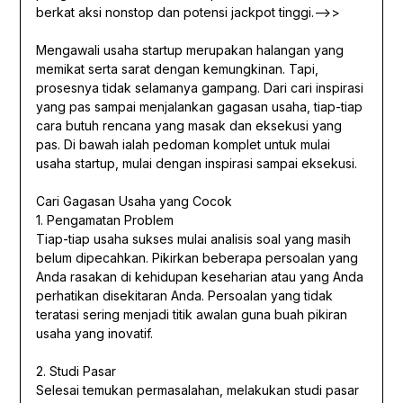
berkat aksi nonstop dan potensi jackpot tinggi.–>>
Mengawali usaha startup merupakan halangan yang
memikat serta sarat dengan kemungkinan. Tapi,
prosesnya tidak selamanya gampang. Dari cari inspirasi
yang pas sampai menjalankan gagasan usaha, tiap-tiap
cara butuh rencana yang masak dan eksekusi yang
pas. Di bawah ialah pedoman komplet untuk mulai
usaha startup, mulai dengan inspirasi sampai eksekusi.
Cari Gagasan Usaha yang Cocok
1. Pengamatan Problem
Tiap-tiap usaha sukses mulai analisis soal yang masih
belum dipecahkan. Pikirkan beberapa persoalan yang
Anda rasakan di kehidupan keseharian atau yang Anda
perhatikan disekitaran Anda. Persoalan yang tidak
teratasi sering menjadi titik awalan guna buah pikiran
usaha yang inovatif.
2. Studi Pasar
Selesai temukan permasalahan, melakukan studi pasar