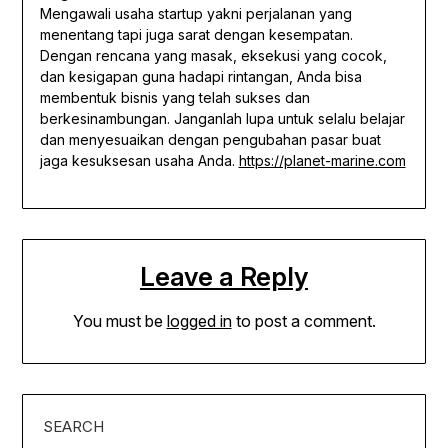
Mengawali usaha startup yakni perjalanan yang
menentang tapi juga sarat dengan kesempatan.
Dengan rencana yang masak, eksekusi yang cocok,
dan kesigapan guna hadapi rintangan, Anda bisa
membentuk bisnis yang telah sukses dan
berkesinambungan. Janganlah lupa untuk selalu belajar
dan menyesuaikan dengan pengubahan pasar buat
jaga kesuksesan usaha Anda.
https://planet-marine.com
Leave a Reply
You must be
logged in
to post a comment.
SEARCH