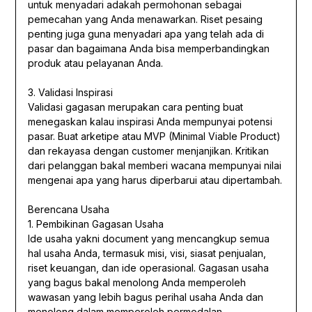
untuk menyadari adakah permohonan sebagai
pemecahan yang Anda menawarkan. Riset pesaing
penting juga guna menyadari apa yang telah ada di
pasar dan bagaimana Anda bisa memperbandingkan
produk atau pelayanan Anda.
3. Validasi Inspirasi
Validasi gagasan merupakan cara penting buat
menegaskan kalau inspirasi Anda mempunyai potensi
pasar. Buat arketipe atau MVP (Minimal Viable Product)
dan rekayasa dengan customer menjanjikan. Kritikan
dari pelanggan bakal memberi wacana mempunyai nilai
mengenai apa yang harus diperbarui atau dipertambah.
Berencana Usaha
1. Pembikinan Gagasan Usaha
Ide usaha yakni document yang mencangkup semua
hal usaha Anda, termasuk misi, visi, siasat penjualan,
riset keuangan, dan ide operasional. Gagasan usaha
yang bagus bakal menolong Anda memperoleh
wawasan yang lebih bagus perihal usaha Anda dan
menolong dalam memperoleh permodalan.