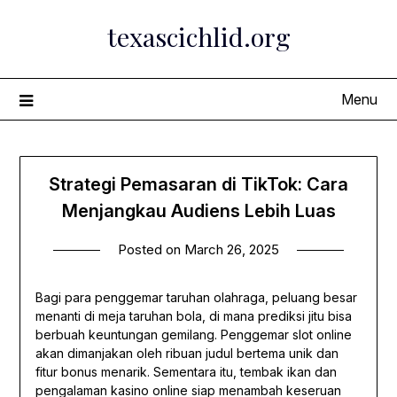
Skip
texascichlid.org
to
content
Menu
Strategi Pemasaran di TikTok: Cara
Menjangkau Audiens Lebih Luas
Posted on
March 26, 2025
Bagi para penggemar taruhan olahraga, peluang besar
menanti di meja taruhan bola, di mana prediksi jitu bisa
berbuah keuntungan gemilang. Penggemar slot online
akan dimanjakan oleh ribuan judul bertema unik dan
fitur bonus menarik. Sementara itu, tembak ikan dan
pengalaman kasino online siap menambah keseruan