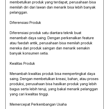
membetulkan produk yang terdapat, perusahaan bisa
memilah diri dari lawan dan menarik bisa lebih banyak
pelanggan.
Diferensiasi Produk
Diferensiasi produk satu diantara teknik buat
menambah daya saing. Dengan perkenalkan feature
atau faedah antik, perusahaan bisa memilah produk
mereka dari produk saingan dan menarik semakin
banyak konsumen setia.
Kwalitas Produk
Menambah kwalitas produk bisa mempertingkat daya
saing. Dengan membetulkan kreasi, bahan, atau proses
produksi, perusahaan bisa hasilkan produk yang lebih
bagus serta lebih teruji, yang bakal menarik pelanggan
yang cari kwalitas tinggi.
Memercepat Perkembangan Usaha