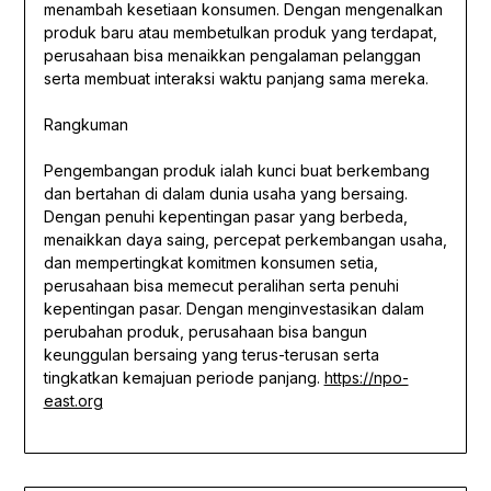
menambah kesetiaan konsumen. Dengan mengenalkan
produk baru atau membetulkan produk yang terdapat,
perusahaan bisa menaikkan pengalaman pelanggan
serta membuat interaksi waktu panjang sama mereka.
Rangkuman
Pengembangan produk ialah kunci buat berkembang
dan bertahan di dalam dunia usaha yang bersaing.
Dengan penuhi kepentingan pasar yang berbeda,
menaikkan daya saing, percepat perkembangan usaha,
dan mempertingkat komitmen konsumen setia,
perusahaan bisa memecut peralihan serta penuhi
kepentingan pasar. Dengan menginvestasikan dalam
perubahan produk, perusahaan bisa bangun
keunggulan bersaing yang terus-terusan serta
tingkatkan kemajuan periode panjang.
https://npo-
east.org