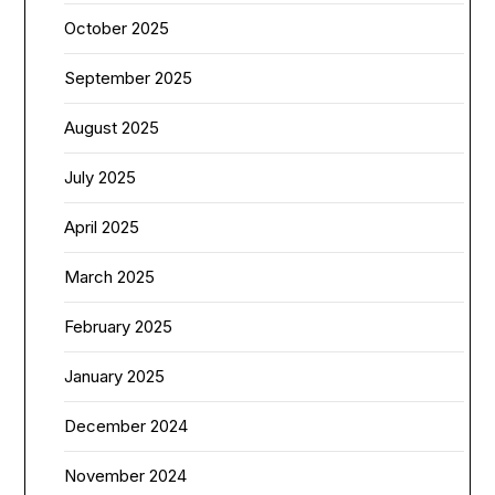
October 2025
September 2025
August 2025
July 2025
April 2025
March 2025
February 2025
January 2025
December 2024
November 2024