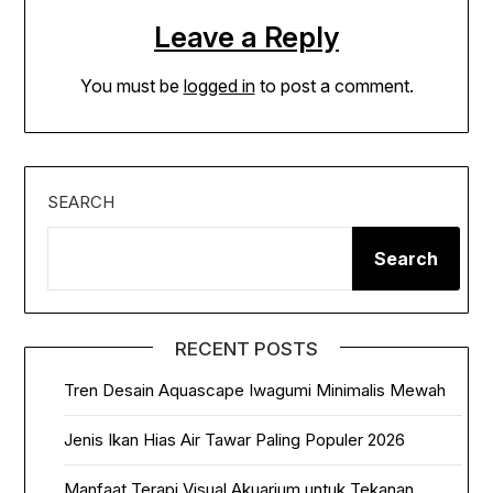
Leave a Reply
You must be
logged in
to post a comment.
SEARCH
Search
RECENT POSTS
Tren Desain Aquascape Iwagumi Minimalis Mewah
Jenis Ikan Hias Air Tawar Paling Populer 2026
Manfaat Terapi Visual Akuarium untuk Tekanan