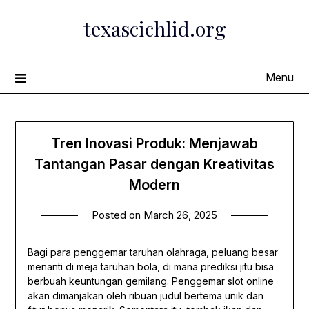
Skip
texascichlid.org
to
content
Menu
Tren Inovasi Produk: Menjawab
Tantangan Pasar dengan Kreativitas
Modern
Posted on
March 26, 2025
Bagi para penggemar taruhan olahraga, peluang besar
menanti di meja taruhan bola, di mana prediksi jitu bisa
berbuah keuntungan gemilang. Penggemar slot online
akan dimanjakan oleh ribuan judul bertema unik dan