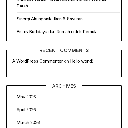
Darah
Sinergi Akuaponik: Ikan & Sayuran
Bisnis Budidaya dari Rumah untuk Pemula
RECENT COMMENTS
A WordPress Commenter
on
Hello world!
ARCHIVES
May 2026
April 2026
March 2026